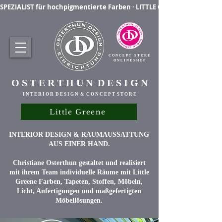
SPEZIALIST für hochpigmentierte Farben · LITTLE GREENE Farben & La
C O N C E P T S T O R E
O N L I N E S H O P
O S T E R T H U N D E S I G N
I N T E R I O R D E S I G N & C O N C E P T S T O R E
Little Greene
INTERIOR DESIGN & RAUMAUSSATTUNG
AUS EINER HAND.
Christiane Osterthun gestaltet und realisiert
mit ihrem Team individuelle Räume mit Little
Greene Farben, Tapeten, Stoffen, Möbeln,
Licht, Anfertigungen und maßgefertigten
Möbellösungen.