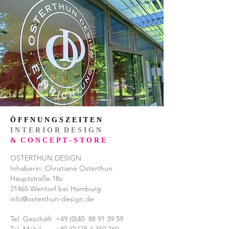
Ö F F N U N G S Z E I T E N
I N T E R I O R D E S I G N
&
C O N C E P T - S T O R E
OSTERTHUN DESIGN
Inhaberin: Christiane Osterthun
Hauptstraße 18c
21465 Wentorf bei Hamburg
info@osterthun-design.de
Tel. Geschäft +49 (0)40
88 91 39 59