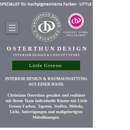
SPEZIALIST für hochpigmentierte Farben · LITTLE GREENE Farben & La
C O N C E P T S T O R E
O N L I N E S H O P
O S T E R T H U N D E S I G N
I N T E R I O R D E S I G N & C O N C E P T S T O R E
Little Greene
INTERIOR DESIGN & RAUMAUSSATTUNG
AUS EINER HAND.
Christiane Osterthun gestaltet und realisiert
mit ihrem Team individuelle Räume mit Little
Greene Farben, Tapeten, Stoffen, Möbeln,
Licht, Anfertigungen und maßgefertigten
Möbellösungen.