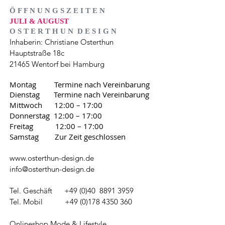
Ö F F N U N G S Z E I T E N
JULI & AUGUST
O S T E R T H U N D E S I G N
Inhaberin: Christiane Osterthun
Hauptstraße 18c
21465 Wentorf bei Hamburg
Montag Termine nach Vereinbarung
Dienstag Termine nach Vereinbarung
Mittwoch 12:00 – 17:00
Donnerstag 12:00 – 17:00
Freitag 12:00 – 17:00
Samstag Zur Zeit geschlossen
www.osterthun-design.de
info@osterthun-design.de
Tel. Geschäft +49 (0)40
8891 3959
Tel. Mobil
+49 (0)178 4350 360
Onlineshop Mode & Lifestyle